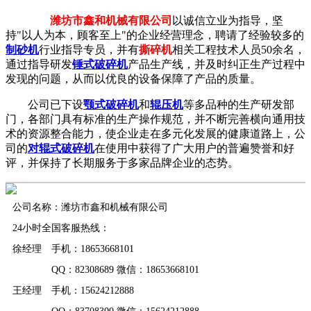
潍坊市鑫和机械有限公司
以诚信立业为指导，坚
持"以人为本，顾客至上"的企业经营理念，聘请了经验较多的
制砂机
行业指导专员，并有
撕碎机
相关工程技术人员50余名，
通过指导研发
锤式破碎机
产品生产线，并及时纠正生产过程中
发现的问题，从而以优良的设备保障了产品的质量。
公司已下设
颚式破碎机
和
辊压机
等多品种的生产研发部
门，各部门具有标准的生产操作规范，并不断完善横向通用技
术的资源整合能力，使企业走在多元化发展的健康道路上，公
司的
对辊式破碎机
在使用中获得了广大用户的普遍赞誉和好
评，并保持了长期服务于多家品牌企业的态势。
公司名称：潍坊市鑫和机械有限公司
24小时全国客服热线：
徐经理 手机：18653668101
QQ：82308689 微信：18653668101
王经理 手机：15624212888