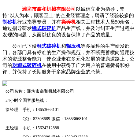
潍坊市鑫和机械有限公司
以诚信立业为指导，坚
持"以人为本，顾客至上"的企业经营理念，聘请了经验较多的
制砂机
行业指导专员，并有
撕碎机
相关工程技术人员50余名，
通过指导研发
锤式破碎机
产品生产线，并及时纠正生产过程中
发现的问题，从而以优良的设备保障了产品的质量。
公司已下设
颚式破碎机
和
辊压机
等多品种的生产研发部
门，各部门具有标准的生产操作规范，并不断完善横向通用技
术的资源整合能力，使企业走在多元化发展的健康道路上，公
司的
对辊式破碎机
在使用中获得了广大用户的普遍赞誉和好
评，并保持了长期服务于多家品牌企业的态势。
公司名称：潍坊市鑫和机械有限公司
24小时全国客服热线：
徐经理 手机：18653668101
QQ：82308689 微信：18653668101
王经理 手机：15624212888