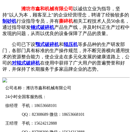
潍坊市鑫和机械有限公司
以诚信立业为指导，坚
持"以人为本，顾客至上"的企业经营理念，聘请了经验较多的
制砂机
行业指导专员，并有
撕碎机
相关工程技术人员50余名，
通过指导研发
锤式破碎机
产品生产线，并及时纠正生产过程中
发现的问题，从而以优良的设备保障了产品的质量。
公司已下设
颚式破碎机
和
辊压机
等多品种的生产研发部
门，各部门具有标准的生产操作规范，并不断完善横向通用技
术的资源整合能力，使企业走在多元化发展的健康道路上，公
司的
对辊式破碎机
在使用中获得了广大用户的普遍赞誉和好
评，并保持了长期服务于多家品牌企业的态势。
公司名称：潍坊市鑫和机械有限公司
24小时全国客服热线：
徐经理 手机：18653668101
QQ：82308689 微信：18653668101
王经理 手机：15624212888