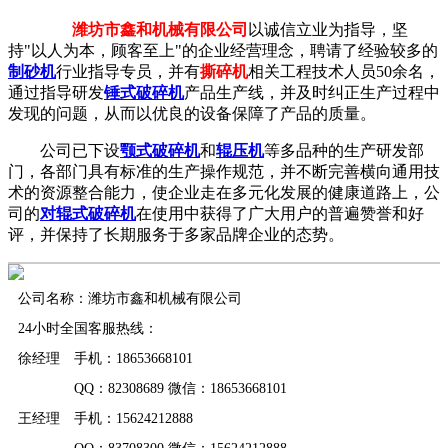
潍坊市鑫和机械有限公司
以诚信立业为指导，坚
持"以人为本，顾客至上"的企业经营理念，聘请了经验较多的
制砂机
行业指导专员，并有
撕碎机
相关工程技术人员50余名，
通过指导研发
锤式破碎机
产品生产线，并及时纠正生产过程中
发现的问题，从而以优良的设备保障了产品的质量。
公司已下设
颚式破碎机
和
辊压机
等多品种的生产研发部
门，各部门具有标准的生产操作规范，并不断完善横向通用技
术的资源整合能力，使企业走在多元化发展的健康道路上，公
司的
对辊式破碎机
在使用中获得了广大用户的普遍赞誉和好
评，并保持了长期服务于多家品牌企业的态势。
公司名称：潍坊市鑫和机械有限公司
24小时全国客服热线：
徐经理 手机：18653668101
QQ：82308689 微信：18653668101
王经理 手机：15624212888