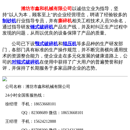
潍坊市鑫和机械有限公司
以诚信立业为指导，坚
持"以人为本，顾客至上"的企业经营理念，聘请了经验较多的
制砂机
行业指导专员，并有
撕碎机
相关工程技术人员50余名，
通过指导研发
锤式破碎机
产品生产线，并及时纠正生产过程中
发现的问题，从而以优良的设备保障了产品的质量。
公司已下设
颚式破碎机
和
辊压机
等多品种的生产研发部
门，各部门具有标准的生产操作规范，并不断完善横向通用技
术的资源整合能力，使企业走在多元化发展的健康道路上，公
司的
对辊式破碎机
在使用中获得了广大用户的普遍赞誉和好
评，并保持了长期服务于多家品牌企业的态势。
公司名称：潍坊市鑫和机械有限公司
24小时全国客服热线：
徐经理 手机：18653668101
QQ：82308689 微信：18653668101
王经理 手机：15624212888