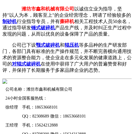
潍坊市鑫和机械有限公司
以诚信立业为指导，坚
持"以人为本，顾客至上"的企业经营理念，聘请了经验较多的
制砂机
行业指导专员，并有
撕碎机
相关工程技术人员50余名，
通过指导研发
锤式破碎机
产品生产线，并及时纠正生产过程中
发现的问题，从而以优良的设备保障了产品的质量。
公司已下设
颚式破碎机
和
辊压机
等多品种的生产研发部
门，各部门具有标准的生产操作规范，并不断完善横向通用技
术的资源整合能力，使企业走在多元化发展的健康道路上，公
司的
对辊式破碎机
在使用中获得了广大用户的普遍赞誉和好
评，并保持了长期服务于多家品牌企业的态势。
公司名称：潍坊市鑫和机械有限公司
24小时全国客服热线：
徐经理 手机：18653668101
QQ：82308689 微信：18653668101
王经理 手机：15624212888