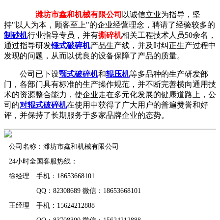
潍坊市鑫和机械有限公司
以诚信立业为指导，坚
持"以人为本，顾客至上"的企业经营理念，聘请了经验较多的
制砂机
行业指导专员，并有
撕碎机
相关工程技术人员50余名，
通过指导研发
锤式破碎机
产品生产线，并及时纠正生产过程中
发现的问题，从而以优良的设备保障了产品的质量。
公司已下设
颚式破碎机
和
辊压机
等多品种的生产研发部
门，各部门具有标准的生产操作规范，并不断完善横向通用技
术的资源整合能力，使企业走在多元化发展的健康道路上，公
司的
对辊式破碎机
在使用中获得了广大用户的普遍赞誉和好
评，并保持了长期服务于多家品牌企业的态势。
公司名称：潍坊市鑫和机械有限公司
24小时全国客服热线：
徐经理 手机：18653668101
QQ：82308689 微信：18653668101
王经理 手机：15624212888